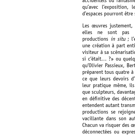
accidentels ou fantasmé
qu’avec l’exposition, 
d’espaces pourront être 
Les œuvres justement, 
elles ne sont pas c
productions
in situ
; l’
une création à part enti
visiteur à sa scénarisat
si c’était… ?» ou quel
qu’Olivier Passieux, Be
préparent tous quatre à 
ce que leurs devoirs d
leur pratique même, il
que sculpteurs, davantag
en définitive des décen
entendent autant transm
productions se rejoign
vacillante dans son au
Chacun va risquer des œu
déconnectées ou expressi