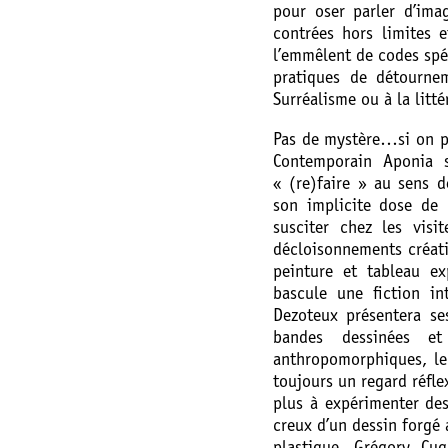
pour oser parler d’imag
contrées hors limites e
l’emmêlent de codes spéc
pratiques de détournem
Surréalisme ou à la lit
Pas de mystère…si on pe
Contemporain Aponia s
« (re)faire » au sens d
son implicite dose de 
susciter chez les visi
décloisonnements créati
peinture et tableau ex
bascule une fiction int
Dezoteux présentera se
bandes dessinées et 
anthropomorphiques, le
toujours un regard réfle
plus à expérimenter des
creux d’un dessin forgé 