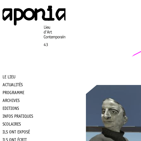
Aller
au
contenu
principal
LE LIEU
Main
ACTUALITÉS
PROGRAMME
navigation
ARCHIVES
EDITIONS
INFOS PRATIQUES
SCOLAIRES
ILS ONT EXPOSÉ
ILS ONT ÉCRIT