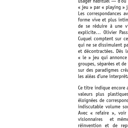
usager habituel­ — d’où l
« jeu » par « playing » 
Les correspondances av
forme vive et plus intim
de se réduire à une vi
explicite… Olivier Pas
Cuquel comptent sur ce
qui ne se dissimulent pas
et décontractées. Dès lo
« le » jeu qui annonce
groupes, séparées et de f
sur des paradigmes créa
les aléas d’une interpré
Ce titre indique encore
valeurs plus plastique
éloignées de correspon
indiscutable volume so
Avec « refaire », voir
visionnaires et mémo
réinvention et de rep